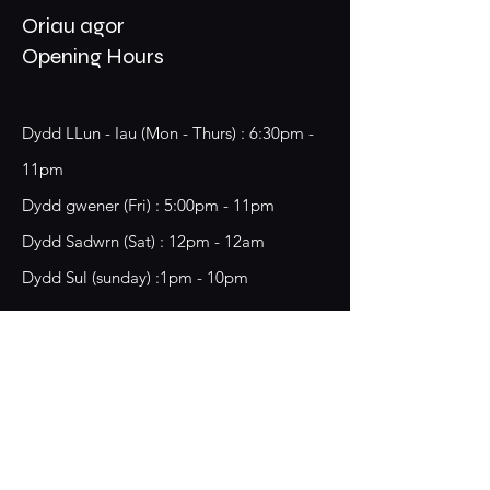
Oriau agor
Opening Hours
Dydd LLun - Iau (Mon - Thurs) : 6:30pm -
11pm
​​Dydd gwener (Fri) : 5:00pm - 11pm
​Dydd Sadwrn (Sat) : 12pm - 12am
Dydd Sul (sunday) :1pm - 10pm
18 Chester Street,
Wrecsam, LL13 8BG