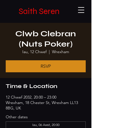
Saith Seren
Clwb Clebran
(Nuts Poker)
Iau, 12 Chwef
  |  
Wrexham
RSVP
Time & Location
12 Chwef 2032, 20:00 – 23:00
Wrexham, 18 Chester St, Wrexham LL13
8BG, UK
Other dates
Iau, 06 Awst, 20:00