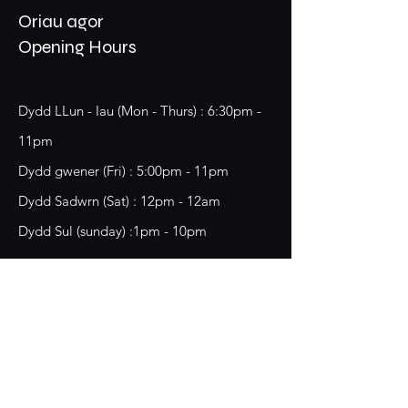
Oriau agor
Opening Hours
Dydd LLun - Iau (Mon - Thurs) : 6:30pm -
11pm
​​Dydd gwener (Fri) : 5:00pm - 11pm
​Dydd Sadwrn (Sat) : 12pm - 12am
Dydd Sul (sunday) :1pm - 10pm
18 Chester Street,
Wrecsam, LL13 8BG