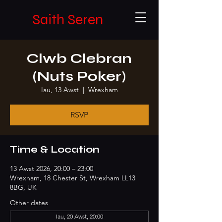
Saith Seren
Clwb Clebran
(Nuts Poker)
Iau, 13 Awst
  |  
Wrexham
RSVP
Time & Location
13 Awst 2026, 20:00 – 23:00
Wrexham, 18 Chester St, Wrexham LL13
8BG, UK
Other dates
Iau, 20 Awst, 20:00