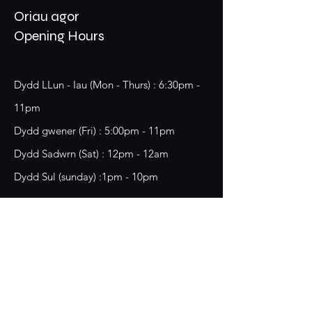
Oriau agor
Opening Hours
Dydd LLun - Iau (Mon - Thurs) : 6:30pm -
11pm
​​Dydd gwener (Fri) : 5:00pm - 11pm
​Dydd Sadwrn (Sat) : 12pm - 12am
Dydd Sul (sunday) :1pm - 10pm
18 Chester Street,
Wrecsam, LL13 8BG