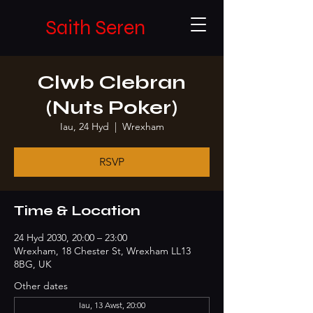
Saith Seren
Clwb Clebran
(Nuts Poker)
Iau, 24 Hyd
  |  
Wrexham
RSVP
Time & Location
24 Hyd 2030, 20:00 – 23:00
Wrexham, 18 Chester St, Wrexham LL13
8BG, UK
Other dates
Iau, 13 Awst, 20:00