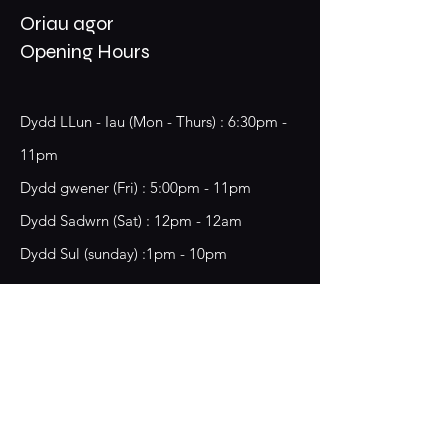
Oriau agor
Opening Hours
Dydd LLun - Iau (Mon - Thurs) : 6:30pm -
11pm
​​Dydd gwener (Fri) : 5:00pm - 11pm
​Dydd Sadwrn (Sat) : 12pm - 12am
Dydd Sul (sunday) :1pm - 10pm
18 Chester Street,
Wrecsam, LL13 8BG