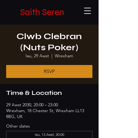
Saith Seren
Clwb Clebran
(Nuts Poker)
Iau, 29 Awst
  |  
Wrexham
RSVP
Time & Location
29 Awst 2030, 20:00 – 23:00
Wrexham, 18 Chester St, Wrexham LL13
8BG, UK
Other dates
Iau, 13 Awst, 20:00